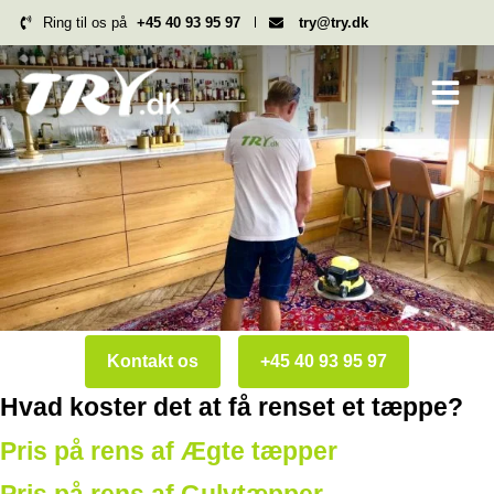
Hop
Ring til os på
+45 40 93 95 97
try@try.dk
til
indholdet
Kontakt os
+45 40 93 95 97
Hvad koster det at få renset et tæppe?
Pris på rens af Ægte tæpper