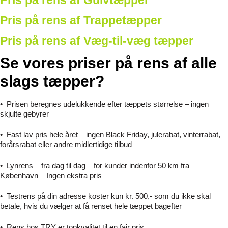
Pris på rens af Gulvtæpper
Pris på rens af Trappetæpper
Pris på rens af Væg-til-væg tæpper
Se vores priser på rens af alle
slags tæpper?
•
Prisen beregnes udelukkende efter tæppets størrelse – ingen
skjulte gebyrer
•
Fast lav pris hele året – ingen Black Friday, julerabat, vinterrabat,
forårsrabat eller andre midlertidige tilbud
•
Lynrens – fra dag til dag – for kunder indenfor 50 km fra
København – Ingen ekstra pris
•
Testrens på din adresse koster kun kr. 500,- som du ikke skal
betale, hvis du vælger at få renset hele tæppet bagefter
•
Rens hos TRY er topkvalitet til en fair pris