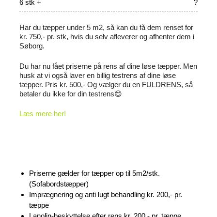
6 stk +
?
Har du tæpper under 5 m2, så kan du få dem renset for
kr. 750,- pr. stk, hvis du selv afleverer og afhenter dem i
Søborg.
Du har nu fået priserne på rens af dine løse tæpper. Men
husk at vi også laver en billig testrens af dine løse
tæpper. Pris kr. 500,- Og vælger du en FULDRENS, så
betaler du ikke for din testrens😊
Læs mere her!
Priserne gælder for tæpper op til 5m2/stk.
(Sofabordstæpper)
Imprægnering og anti lugt behandling kr. 200,- pr.
tæppe
Lanolin-beskyttelse efter rens kr. 200,- pr. tæppe