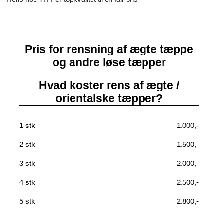
Pris for rensning af ægte tæppe
og andre løse tæpper
Hvad koster rens af ægte /
orientalske tæpper?
1 stk
1.000,-
2 stk
1.500,-
3 stk
2.000,-
4 stk
2.500,-
5 stk
2.800,-