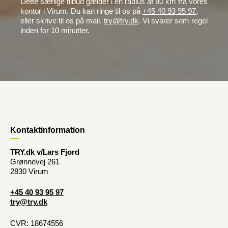
Dette særlige tilbud gælder i en radius af 80 km fra vores
kontor i Virum. Du kan ringe til os på
+45 40 93 95 97
,
eller skrive til os på mail,
try@try.dk
. Vi svarer som regel
inden for 10 minutter.
Kontaktinformation
TRY.dk v/Lars Fjord
Grønnevej 261
2830 Virum
+45 40 93 95 97
try@try.dk
CVR: 18674556