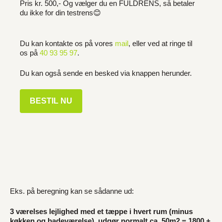
Pris kr. 500,- Og vælger du en FULDRENS, så betaler
du ikke for din testrens😊
Du kan kontakte os på vores
mail
, eller ved at ringe til
os på
40 93 95 97
.
Du kan også sende en besked via knappen herunder.
BESTIL NU
Eks. på beregning kan se sådanne ud:
3 værelses lejlighed med et tæppe i hvert rum (minus
køkken og badeværelse), udgør normalt ca. 50m2 = 1800 +