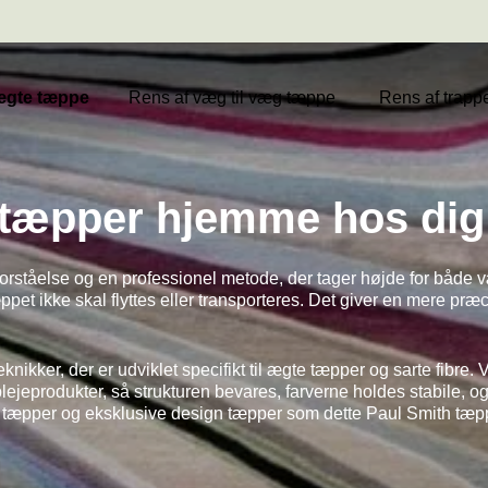
ægte tæppe
Rens af væg til væg tæppe
Rens af trap
 tæpper hjemme hos dig
rståelse og en professionel metode, der tager højde for både 
pet ikke skal flyttes eller transporteres. Det giver en mere pr
teknikker, der er udviklet specifikt til ægte tæpper og sarte fibr
lejeprodukter, så strukturen bevares, farverne holdes stabile, og 
ske tæpper og eksklusive design tæpper som dette Paul Smith t