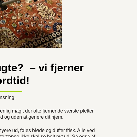
gte? – vi fjerner
rdtid!
nsning.
nlig magi, der ofte fjerner de værste pletter
lid og uden at genere dit hjem.
ere ud, føles bløde og dufter frisk. Alle ved
te tæppe ikke skal se helt nyt ud. Så også af