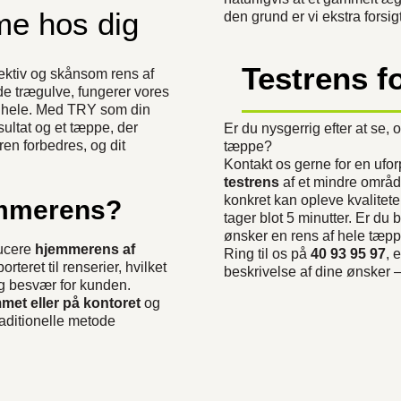
e hos dig
den grund er vi ekstra forsig
Testrens fo
ffektiv og skånsom rens af
de trægulve, fungerer vores
et hele. Med TRY som din
sultat og et tæppe, der
Er du nysgerrig efter at se, o
ren forbedres, og dit
tæppe?
Kontakt os gerne for en ufor
testrens
af et mindre område
konkret kan opleve kvaliteten
jemmerens?
tager blot 5 minutter. Er du
ønsker en rens af hele tæpp
ducere
hjemmerens af
Ring til os på
40 93 95 97
, 
rteret til renserier, hvilket
beskrivelse af dine ønsker – 
og besvær for kunden.
mmet eller på kontoret
og
aditionelle metode