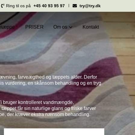
Ring til os på
+45 40 93 95 97
try@try.dk
petæppe
PRISER
Om os
Kontakt
vævning, farveægthed og tæppets alder. Derfor
æcis vurdering, en skånsom behandling og en tryg
e. Vi bruger kontrolleret vandmængde,
tæppet får sin naturlige glans og friske farver
æppe, der kræver ekstra nænsom behandling.