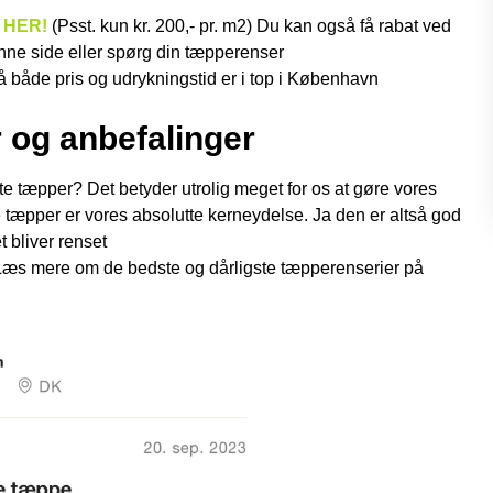
r HER!
(Psst. kun kr. 200,- pr. m2) Du kan også få rabat ved
enne side eller spørg din tæpperenser
så både pris og udrykningstid er i top i København
 og anbefalinger
tæpper? Det betyder utrolig meget for os at gøre vores
æpper er vores absolutte kerneydelse. Ja den er altså god
 bliver renset
. Læs mere om de bedste og dårligste tæpperenserier på