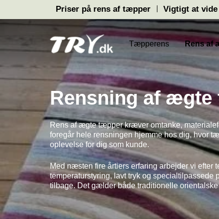
Hop
Priser på rens af tæpper
Vigtigt at vide
til
indholdet
Tæpperens
Rens af 
Rensning af ægte
Rens af ægte tæpper kræver omtanke, materialefo
foregår hele rensningen hjemme hos dig, hvor tæp
oplevelse for dig som kunde.
Med næsten fire årtiers erfaring arbejder vi efter 
temperaturstyring, lavt tryk og specialtilpassede p
tilbage. Det gælder både traditionelle oriental