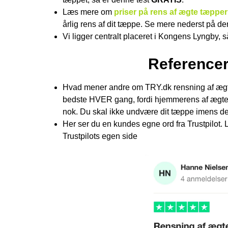
Læs mere om
priser på rens af ægte tæppe
årlig rens af dit tæppe. Se mere nederst på d
Vi ligger centralt placeret i Kongens Lyngby, 
Referencer
Hvad mener andre om TRY.dk rensning af ægte 
bedste HVER gang, fordi hjemmerens af ægte t
nok. Du skal ikke undvære dit tæppe imens det
Her ser du en kundes egne ord fra Trustpilot
Trustpilots egen side