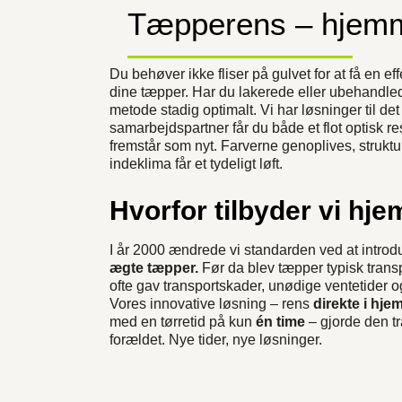
Tæpperens – hjemm
Du behøver ikke fliser på gulvet for at få en e
dine tæpper. Har du lakerede eller ubehandle
metode stadig optimalt. Vi har løsninger til d
samarbejdspartner får du både et flot optisk re
fremstår som nyt. Farverne genoplives, struktu
indeklima får et tydeligt løft.
Hvorfor tilbyder vi h
I år 2000 ændrede vi standarden ved at intro
ægte tæpper.
Før da blev tæpper typisk transpo
ofte gav transportskader, unødige ventetider 
Vores innovative løsning – rens
direkte i hje
med en tørretid på kun
én time
– gjorde den tr
forældet. Nye tider, nye løsninger.