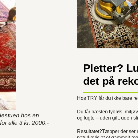
Pletter? Lu
det på reko
Hos TRY får du ikke bare re
Du får næsten lydløs, miljøve
udestuen hos en
og lugte – uden gift, uden s
or alle 3 kr. 2000,-
Resultatet?Tæpper der ser ny
naturligvis at et gammelt æg