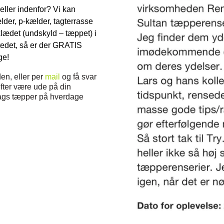
eller indenfor? Vi kan
ælder, p-kælder, tagterrasse
lædet (undskyld – tæppet) i
tedet, så er der GRATIS
ge!
den, eller per
mail
og få svar
refter være ude på din
slags tæpper på hverdage