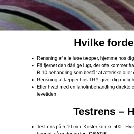
Hvilke forde
Rensning af alle løse tæpper, hjemme hos di
Få fjernet den dårlige lugt, der ofte kommer 
R-10 behandling som består af æteriske olier el
Rensning af tæpper hos TRY, giver dig mulighed
Eller hvad med en lanolinbehandling direkte e
levetiden
Testrens – 
Testrens på 5-10 min. Koster kun kr. 500,- Hvi
tæppet, så er denne test
GRATIS
.