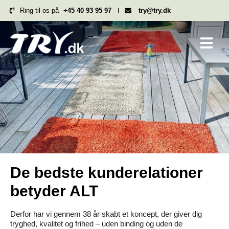
Hop
Ring til os på
+45 40 93 95 97
try@try.dk
til
indholdet
De bedste kunderelationer
betyder ALT
Derfor har vi gennem 38 år skabt et koncept, der giver dig
tryghed, kvalitet og frihed – uden binding og uden de