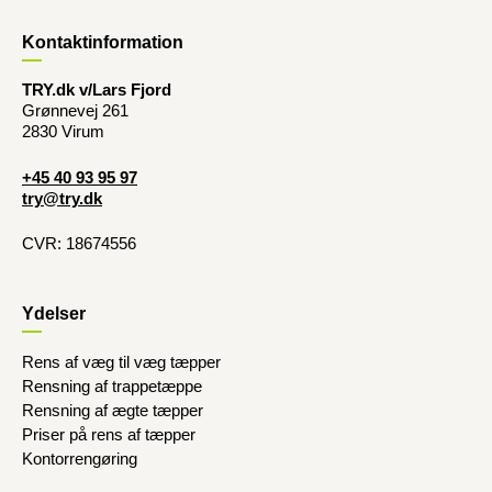
Kontaktinformation
TRY.dk v/Lars Fjord
Grønnevej 261
2830 Virum
+45 40 93 95 97
try@try.dk
CVR: 18674556
Ydelser
Rens af væg til væg tæpper
Rensning af trappetæppe
Rensning af ægte tæpper
Priser på rens af tæpper
Kontorrengøring