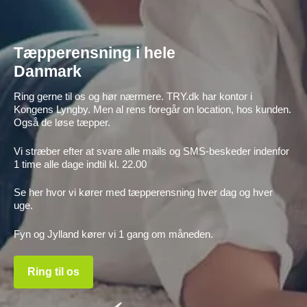
Tæpperensning i hele
Danmark
Ring gerne til os og hør nærmere. TRY.dk har kontor i
Kongens Lyngby. Men al rens foregår on location, hos kunden.
Også de løse tæpper.
Vi stræber efter at svare alle mails og SMS-beskeder indenfor
1 time alle dage indtil kl. 22.00
Se her hvor vi kører med tæpperensning hver dag og hver
uge.
Fyn og Jylland kører vi 1 gang om måneden.
Ring til os