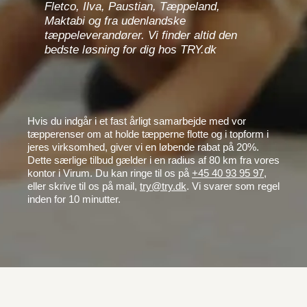
Fletco, Ilva, Paustian, Tæppeland,
Maktabi og fra udenlandske
tæppeleverandører. Vi finder altid den
bedste løsning for dig hos TRY.dk
Hvis du indgår i et fast årligt samarbejde med vor
tæpperenser om at holde tæpperne flotte og i topform i
jeres virksomhed, giver vi en løbende rabat på 20%.
Dette særlige tilbud gælder i en radius af 80 km fra vores
kontor i Virum. Du kan ringe til os på
+45 40 93 95 97
,
eller skrive til os på mail,
try@try.dk
. Vi svarer som regel
inden for 10 minutter.