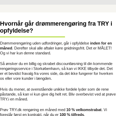
Hvornår går drømmerengøring fra TRY i
opfyldelse?
Drømmerengøring uden udfordringer, går i opfyldelse
inden for en
måned
. Derefter skal alle aftaler køre gnidningsfrit. Det er MÅLET!
Og vi har kun denne standard.
Så ønsker du en billig og skrabet discountløsning til din kommende
rengøringsservice i Storkøbenhavn, så kan vi IKKE tilbyde det. Det
er et bevidst fravalg fra vores side, da det ikke fungerer for hverken
os eller vore kunder i længden.
Hvis du mener, at ovenstående unikke fordele lyder som de rene
påstande, så kan vi kun give dig helt ret. Bliv overbevist ved at prøve
TRY.i en måned.
Prøv TRY.dk rengøring en måned med
10 % velkomstrabat
. Vi
foreslår først en kontrakt, når du er
100 % tilfreds
.