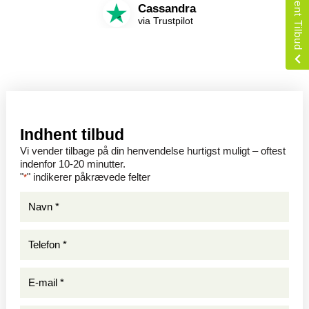
Indhent Tilbud
Cassandra
via Trustpilot
Indhent tilbud
Vi vender tilbage på din henvendelse hurtigst muligt – oftest
indenfor 10-20 minutter.
"
" indikerer påkrævede felter
*
Navn
*
*
Telefon
*
*
E-
mail
*