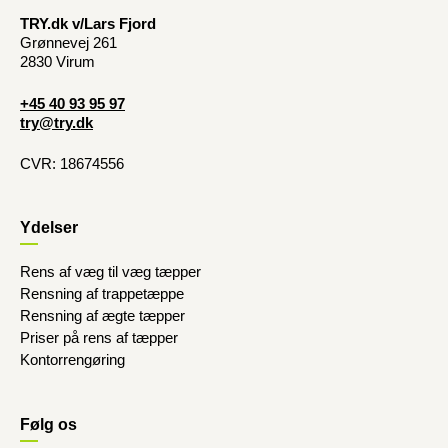
TRY.dk v/Lars Fjord
Grønnevej 261
2830 Virum
+45 40 93 95 97
try@try.dk
CVR: 18674556
Ydelser
Rens af væg til væg tæpper
Rensning af trappetæppe
Rensning af ægte tæpper
Priser på rens af tæpper
Kontorrengøring
Følg os