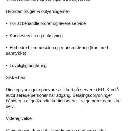
Hvordan bruger vi oplysningerne?
•
For at behandle ordrer og levere service
•
Kundeservice og opfølgning
•
Forbedre hjemmesiden og markedsføring (kun med
samtykke)
•
Lovpligtig bogføring
Sikkerhed
Dine oplysninger opbevares sikkert på servere i EU. Kun få
autoriserede personer har adgang. Betalingsoplysninger
håndteres af godkendte kortindløsere – vi gemmer dem ikke
selv.
Videregivelse
Vi videregiver kun data til nødvendige partnere (f.eks.