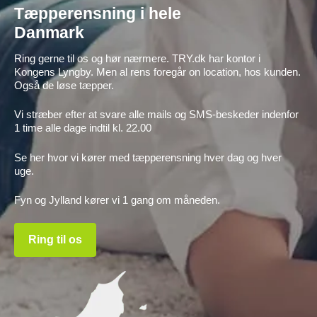
Tæpperensning i hele
Danmark
Ring gerne til os og hør nærmere. TRY.dk har kontor i
Kongens Lyngby. Men al rens foregår on location, hos kunden.
Også de løse tæpper.
Vi stræber efter at svare alle mails og SMS-beskeder indenfor
1 time alle dage indtil kl. 22.00
Se her hvor vi kører med tæpperensning hver dag og hver
uge.
Fyn og Jylland kører vi 1 gang om måneden.
Ring til os