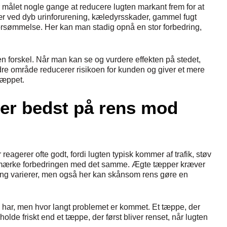
r målet nogle gange at reducere lugten markant frem for at
sær ved dyb urinforurening, kæledyrsskader, gammel fugt
forsømmelse. Her kan man stadig opnå en stor forbedring,
en forskel. Når man kan se og vurdere effekten på stedet,
re område reducerer risikoen for kunden og giver et mere
tæppet.
rer bedst på rens mod
reagerer ofte godt, fordi lugten typisk kommer af trafik, støv
og mærke forbedringen med det samme. Ægte tæpper kræver
ning varierer, men også her kan skånsom rens gøre en
n har, men hvor langt problemet er kommet. Et tæppe, der
olde friskt end et tæppe, der først bliver renset, når lugten