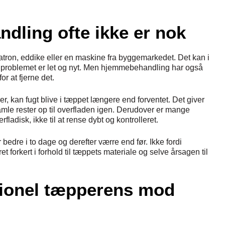
dling ofte ikke er nok
tron, eddike eller en maskine fra byggemarkedet. Det kan i
is problemet er let og nyt. Men hjemmebehandling har også
or at fjerne det.
r, kan fugt blive i tæppet længere end forventet. Det giver
amle rester op til overfladen igen. Derudover er mange
rfladisk, ikke til at rense dybt og kontrolleret.
 bedre i to dage og derefter værre end før. Ikke fordi
 forkert i forhold til tæppets materiale og selve årsagen til
sionel tæpperens mod