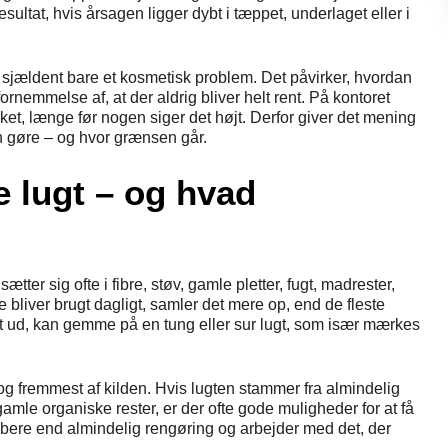
ltat, hvis årsagen ligger dybt i tæppet, underlaget eller i
r sjældent bare et kosmetisk problem. Det påvirker, hvordan
ornemmelse af, at der aldrig bliver helt rent. På kontoret
kket, længe før nogen siger det højt. Derfor giver det mening
n gøre – og hvor grænsen går.
 lugt – og hvad
tter sig ofte i fibre, støv, gamle pletter, fugt, madrester,
 bliver brugt dagligt, samler det mere op, end de fleste
pænt ud, kan gemme på en tung eller sur lugt, som især mærkes
g fremmest af kilden. Hvis lugten stammer fra almindelig
 gamle organiske rester, er der ofte gode muligheder for at få
bere end almindelig rengøring og arbejder med det, der