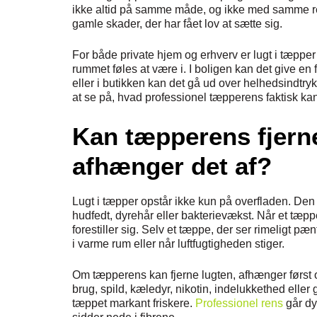
ikke altid på samme måde, og ikke med samme resu
gamle skader, der har fået lov at sætte sig.
For både private hjem og erhverv er lugt i tæppe
rummet føles at være i. I boligen kan det give en f
eller i butikken kan det gå ud over helhedsindtry
at se på, hvad professionel tæpperens faktisk ka
Kan tæpperens fjerne
afhænger det af?
Lugt i tæpper opstår ikke kun på overfladen. Den sæ
hudfedt, dyrehår eller bakterievækst. Når et tæppe
forestiller sig. Selv et tæppe, der ser rimeligt 
i varme rum eller når luftfugtigheden stiger.
Om tæpperens kan fjerne lugten, afhænger først o
brug, spild, kæledyr, nikotin, indelukkethed eller
tæppet markant friskere.
Professionel rens
går dy