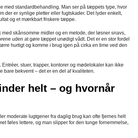
 ikke med standardbehandling. Man ser på tæppets type, hvor
 der er synlige pletter eller fugtskader. Det lyder enkelt,
ultat og et mærkbart friskere tæppe.
isk med skånsomme midler og en metode, der løsner snavs,
brene uden at gøre tæppet unødigt vådt. Det er en stor fordel
tørre hurtigt og komme i brug igen på cirka en time ved den
 Entréer, stuer, trapper, kontorer og mødelokaler kan ikke
kke bare bekvemt – det er en del af kvaliteten.
inder helt – og hvornår
ler moderate lugtgener fra daglig brug kan ofte fjernes helt
met føles lettere, og man slipper for den tunge fornemmelse,