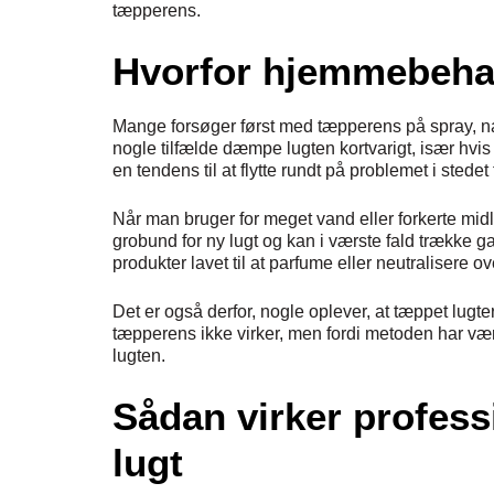
tæpperens.
Hvorfor hjemmebehan
Mange forsøger først med tæpperens på spray, na
nogle tilfælde dæmpe lugten kortvarigt, især hv
en tendens til at flytte rundt på problemet i stedet f
Når man bruger for meget vand eller forkerte midle
grobund for ny lugt og kan i værste fald trække g
produkter lavet til at parfume eller neutralisere ove
Det er også derfor, nogle oplever, at tæppet lugter
tæpperens ikke virker, men fordi metoden har været
lugten.
Sådan virker profes
lugt