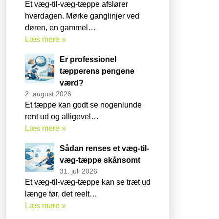
Et væg-til-væg-tæppe afslører
hverdagen. Mørke ganglinjer ved
døren, en gammel…
Læs mere »
Er professionel
tæpperens pengene
værd?
2. august 2026
Et tæppe kan godt se nogenlunde
rent ud og alligevel…
Læs mere »
Sådan renses et væg-til-
væg-tæppe skånsomt
31. juli 2026
Et væg-til-væg-tæppe kan se træt ud
længe før, det reelt…
Læs mere »