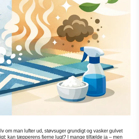
selv om man lufter ud, støvsuger grundigt og vasker gulvet
gt: kan tæpperens fjerne lugt? I mange tilfælde ja – men