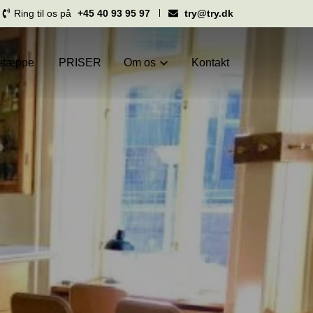
Ring til os på
+45 40 93 95 97
try@try.dk
petæppe
PRISER
Om os
Kontakt