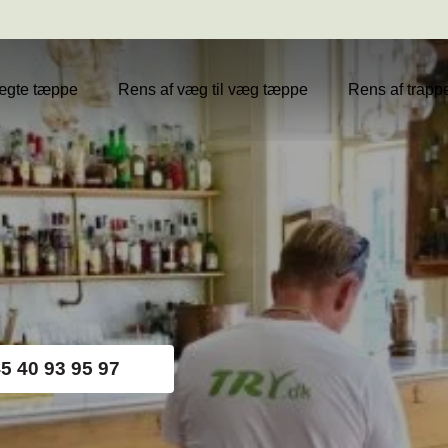
ægte tæppe
Rens af væg til væg tæppe
Rens af trap
5 40 93 95 97