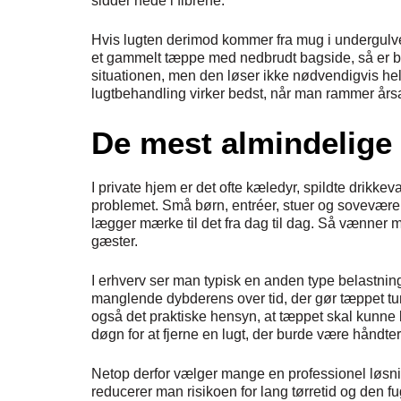
sidder nede i fibrene.
Hvis lugten derimod kommer fra mug i undergulvet
et gammelt tæppe med nedbrudt bagside, så er bi
situationen, men den løser ikke nødvendigvis hele
lugtbehandling virker bedst, når man rammer år
De mest almindelige 
I private hjem er det ofte kæledyr, spildte drikkev
problemet. Små børn, entréer, stuer og soveværel
lægger mærke til det fra dag til dag. Så vænner ma
gæster.
I erhverv ser man typisk en anden type belastning
manglende dybderens over tid, der gør tæppet tungt
også det praktiske hensyn, at tæppet skal kunne br
døgn for at fjerne en lugt, der burde være håndter
Netop derfor vælger mange en professionel løs
reducerer man risikoen for lang tørretid og den fu