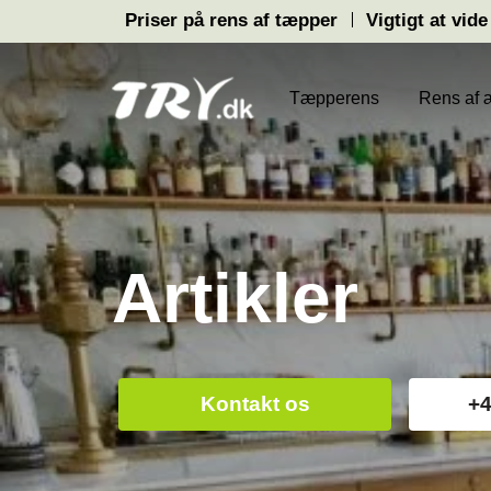
Hop
Priser på rens af tæpper
Vigtigt at vide
til
indholdet
Tæpperens
Rens af 
Artikler
Kontakt os
+4