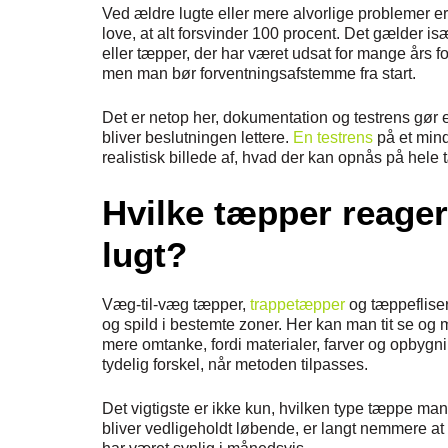
Ved ældre lugte eller mere alvorlige problemer e
love, at alt forsvinder 100 procent. Det gælder i
eller tæpper, der har været udsat for mange års 
men man bør forventningsafstemme fra start.
Det er netop her, dokumentation og testrens gør 
bliver beslutningen lettere.
En testrens
på et mind
realistisk billede af, hvad der kan opnås på hele 
Hvilke tæpper reage
lugt?
Væg-til-væg tæpper,
trappetæpper
og tæppefliser 
og spild i bestemte zoner. Her kan man tit se 
mere omtanke, fordi materialer, farver og opbyg
tydelig forskel, når metoden tilpasses.
Det vigtigste er ikke kun, hvilken type tæppe ma
bliver vedligeholdt løbende, er langt nemmere at h