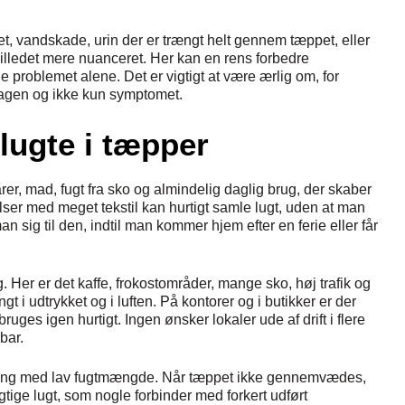
, vandskade, urin der er trængt helt gennem tæppet, eller
lledet mere nuanceret. Her kan en rens forbedre
 problemet alene. Det er vigtigt at være ærlig om, for
sagen og ikke kun symptomet.
lugte i tæpper
arer, mad, fugt fra sko og almindelig daglig brug, der skaber
ser med meget tekstil kan hurtigt samle lugt, uden at man
n sig til den, indtil man kommer hjem efter en ferie eller får
. Her er det kaffe, frokostområder, mange sko, høj trafik og
 i udtrykket og i luften. På kontorer og i butikker er der
uges igen hurtigt. Ingen ønsker lokaler ude af drift i flere
bar.
ning med lav fugtmængde. Når tæppet ikke gennemvædes,
gtige lugt, som nogle forbinder med forkert udført