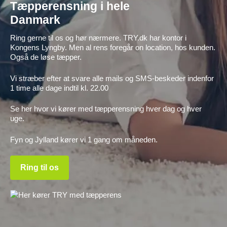
Tæpperensning i hele
Danmark
Ring gerne til os og hør nærmere. TRY.dk har kontor i
Kongens Lyngby. Men al rens foregår on location, hos kunden.
Også de løse tæpper.
Vi stræber efter at svare alle mails og SMS-beskeder indenfor
1 time alle dage indtil kl. 22.00
Se her hvor vi kører med tæpperensning hver dag og hver
uge.
Fyn og Jylland kører vi 1 gang om måneden.
Ring til os