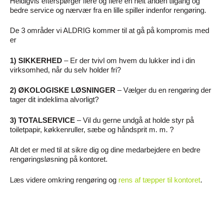
Heldigvis efterspørger flere og flere en helt anden tilgang og
bedre service og nærvær fra en lille spiller indenfor rengøring.
De 3 områder vi ALDRIG kommer til at gå på kompromis med
er
1) SIKKERHED
– Er der tvivl om hvem du lukker ind i din
virksomhed, når du selv holder fri?
2) ØKOLOGISKE LØSNINGER
– Vælger du en rengøring der
tager dit indeklima alvorligt?
3) TOTALSERVICE
– Vil du gerne undgå at holde styr på
toiletpapir, køkkenruller, sæbe og håndsprit m. m. ?
Alt det er med til at sikre dig og dine medarbejdere en bedre
rengøringsløsning på kontoret.
Læs videre omkring rengøring og
rens af tæpper til kontoret
.