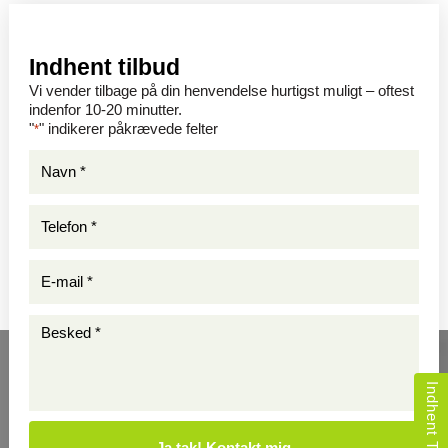
Indhent tilbud
Vi vender tilbage på din henvendelse hurtigst muligt – oftest
indenfor 10-20 minutter.
"
" indikerer påkrævede felter
*
Navn
*
*
Telefon
*
*
E-
mail
*
Besked
*
*
*
Indhent Tilbud