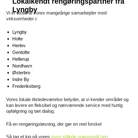
Lokalkendt rengøringspartner fra
Lyngby
Vi er stolte af vores mangeårige samarbejder med
virksomheder i:
Lyngby
Holte
Herlev
Gentofte
Hellerup
Nordhavn
Østerbro
Indre By
Frederiksberg
Vores lokale tilstedeværelse betyder, at vi kender området og
kan levere en fleksibel og nærværende service med hurtig
opfølgning og tæt dialog.
Få en rengøringsløsning, der gør en reel forskel
Så tag et kig på vores
mest stillede spørgsmål her
: