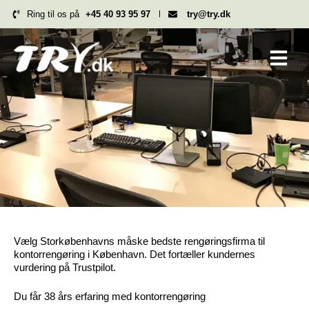
Hop
Ring til os på
+45 40 93 95 97
try@try.dk
til
indholdet
Vælg Storkøbenhavns måske bedste rengøringsfirma til
kontorrengøring i København. Det fortæller kundernes
vurdering på Trustpilot.
Du får 38 års erfaring med kontorrengøring