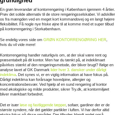
grundighed
En grøn leverandør af kontorrengøring i København igennem 4 årtier.
Prøv det solide alternativ til de store rengøringsselskaber. Vi adskiller
os fra mængden ved en meget kort kommandovej og en langt højere
fleksibilitet. Få nogle nye friske øjne til at komme med et super tilbud
på kontorrengøring i Storkøbenhavn.
Se endelig vores side om
GRØN KONTORRENGØRING HER
,
hvis du vil vide mere!
Kontorrengøring handler naturligvis om, at der skal være rent og
præsentabelt på dit kontor. Men har du tænkt på, at indeklimaet
påvirkes stærkt af den rengøringsmetode, der bliver brugt? Ifølge en
analyse lavet af GK Danmark
lider hver 3. dansker under dårligt
indeklima
. Det synes vi, er en vigtig information at have fokus på.
Dårligt indeklima kan forårsage hovedpine, allergier og
koncentrationsbesvær. Ved hjælp af en sund rengøring af kontor
med økologiske og milde produkter, sikrer Try.dk, at kontormiljøet
bliver mærkbart forbedret.
Det er især
løse og fastliggende tæpper
, sofaer, gardiner der er de
største syndere, når det gælder partikler i luften. Vi har derfor altid
ekstra fokus på disse områder. Der tilbydes blandt andet også