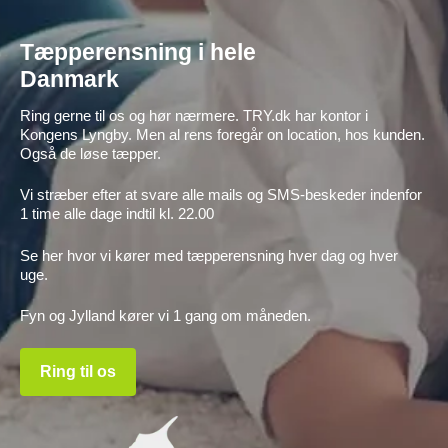
Tæpperensning i hele
Danmark
Ring gerne til os og hør nærmere. TRY.dk har kontor i
Kongens Lyngby. Men al rens foregår on location, hos kunden.
Også de løse tæpper.
Vi stræber efter at svare alle mails og SMS-beskeder indenfor
1 time alle dage indtil kl. 22.00
Se her hvor vi kører med tæpperensning hver dag og hver
uge.
Fyn og Jylland kører vi 1 gang om måneden.
Ring til os